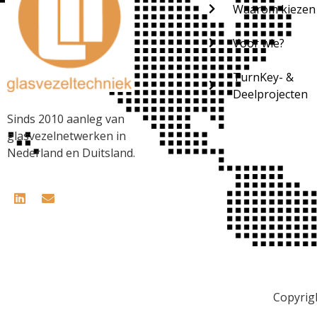
Waarom kiezen
Voor wie?
TurnKey- &
Deelprojecten
Sinds 2010 aanleg van
glasvezelnetwerken in
Nederland en Duitsland.
Copyrig