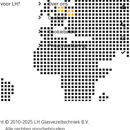
 voor LH?
Over ons
Contact
Cookiebeleid
Privacyverklaring
ht © 2010-2025 LH Glasvezeltechniek B.V.
Alle rechten voorbehouden.