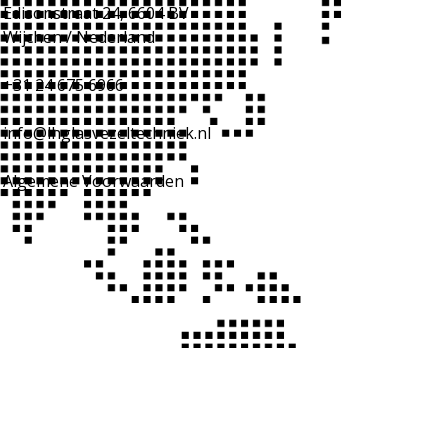
Edisonstraat 24, 6604 BV
Wijchen / Nederland
+31 24 675 6966
info@lhglasvezeltechniek.nl
Algemene Voorwaarden